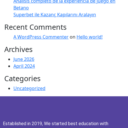
Analisis completo de la experiencia de juego en
Betano
Superbet ile Kazanç Kapılarını Aralayın
Recent Comments
A WordPress Commenter
on
Hello world!
Archives
June 2026
April 2024
Categories
Uncategorized
Established in 2019, We started best education with