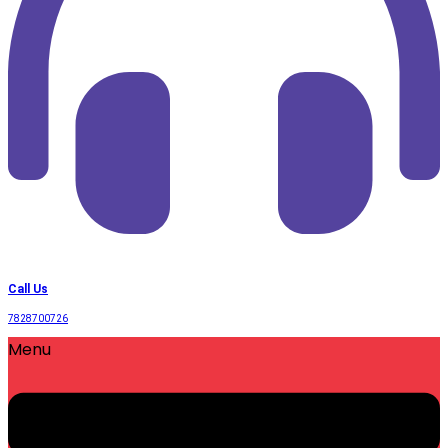
Call Us
7828700726
Menu