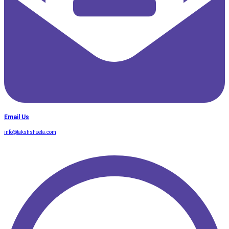
Email Us
info@takshsheela.com