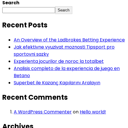
Search
Search
Recent Posts
An Overview of the Ladbrokes Betting Experience
Jak efektivne vyuzivat moznosti Tipsport pro
sportovni sazky
Experienta jocurilor de noroc la totalbet
Analisis completo de la experiencia de juego en
Betano
Superbet ile Kazanç Kapılarını Aralayın
Recent Comments
A WordPress Commenter
on
Hello world!
Archives