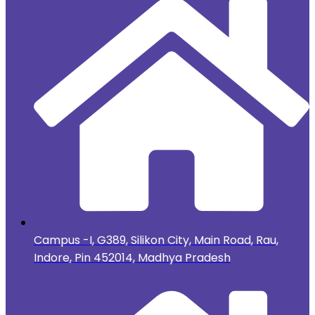
Campus -I, G389, Silikon City, Main Road, Rau,
Indore, Pin 452014, Madhya Pradesh