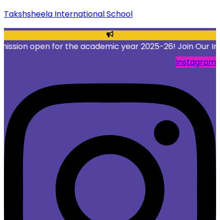
Takshsheela International School
on open for the academic year 2025-26! Join Our Institut
Instagram