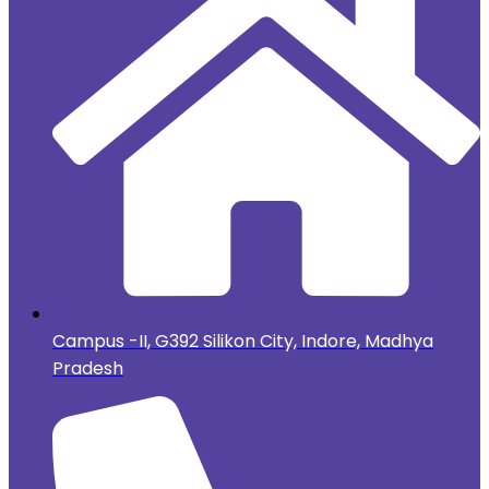
Campus -II, G392 Silikon City, Indore, Madhya
Pradesh