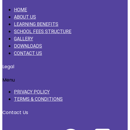
HOME
ABOUT US
LEARNING BENEFITS
SCHOOL FEES STRUCTURE
GALLERY
DOWNLOADS
CONTACT US
Legal
Menu
PRIVACY POLICY
TERMS & CONDITIONS
Contact Us