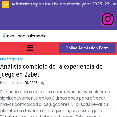
Admission open for the academic year 2025-26! Join O
Online Admission Form
Uncategorized
Análisis completo de la experiencia de
juego en 22bet
Posted on
June 18, 2026
by
El mundo de las apuestas deportivas ha evolucionado
significativamente en los últimos años para ofrecer
mayor comodidad a los jugadores. Si buscas llevar tu
plataforma favorita a cualquier lugar, descarga la
22bet apk
para optimizar tu tiempo. Este recurso