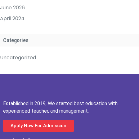
June 2026
April 2024
Categories
Uncategorized
Established in 2019, We started best education with
experienced teacher, and management.
Apply Now For Admission