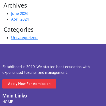
Archives
June 2026
April 2024
Categories
Uncategorized
Established in 2019, We started best education with
experienced teacher, and management.
Apply Now For Admission
Main Links
HOME