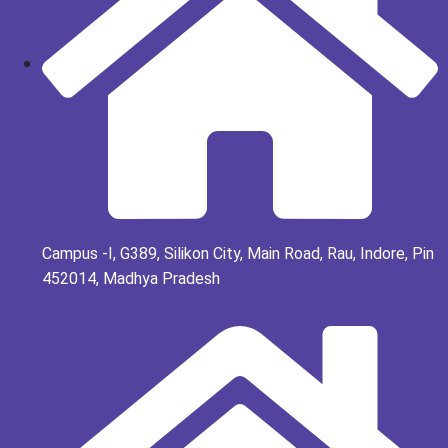
Campus -I, G389, Silikon City, Main Road, Rau, Indore, Pin
452014, Madhya Pradesh