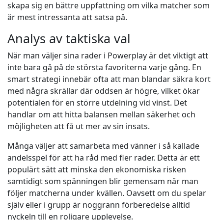
skapa sig en bättre uppfattning om vilka matcher som
är mest intressanta att satsa på.
Analys av taktiska val
När man väljer sina rader i Powerplay är det viktigt att
inte bara gå på de största favoriterna varje gång. En
smart strategi innebär ofta att man blandar säkra kort
med några skrällar där oddsen är högre, vilket ökar
potentialen för en större utdelning vid vinst. Det
handlar om att hitta balansen mellan säkerhet och
möjligheten att få ut mer av sin insats.
Många väljer att samarbeta med vänner i så kallade
andelsspel för att ha råd med fler rader. Detta är ett
populärt sätt att minska den ekonomiska risken
samtidigt som spänningen blir gemensam när man
följer matcherna under kvällen. Oavsett om du spelar
själv eller i grupp är noggrann förberedelse alltid
nyckeln till en roligare upplevelse.