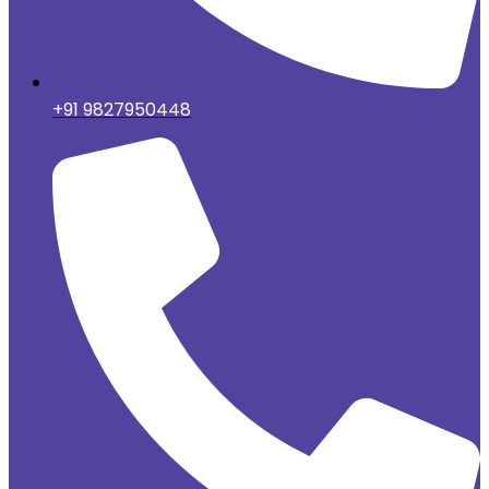
+91 9827950448