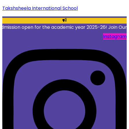
Takshsheela International School
sion open for the academic year 2025-26! Join Our Instit
Instagram