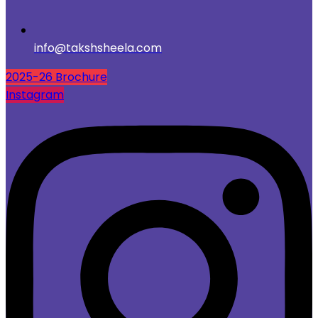
info@takshsheela.com
2025-26 Brochure
Instagram