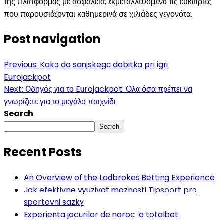
της πλατφόρμας με ασφάλεια, εκμεταλλευόμενο τις ευκαιρίες
που παρουσιάζονται καθημερινά σε χιλιάδες γεγονότα.
Post navigation
Previous:
Kako do sanjskega dobitka pri igri
Eurojackpot
Next:
Οδηγός για το Eurojackpot: Όλα όσα πρέπει να
γνωρίζετε για το μεγάλο παιχνίδι
Search
Search
Recent Posts
An Overview of the Ladbrokes Betting Experience
Jak efektivne vyuzivat moznosti Tipsport pro
sportovni sazky
Experienta jocurilor de noroc la totalbet