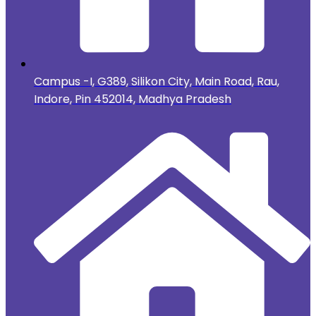
Campus -I, G389, Silikon City, Main Road, Rau,
Indore, Pin 452014, Madhya Pradesh