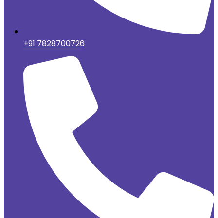
+91 7828700726