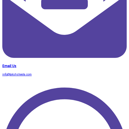
Email Us
info@takshsheela.com