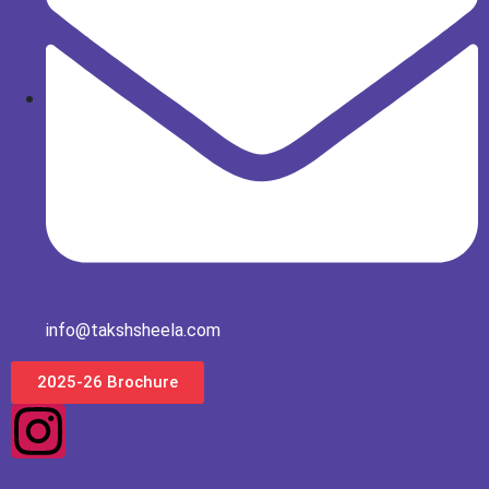
info@takshsheela.com
2025-26 Brochure