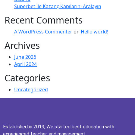
Superbet ile Kazanç Kapılarını Aralayın
Recent Comments
A WordPress Commenter
on
Hello world!
Archives
June 2026
April 2024
Categories
Uncategorized
Established in 2019, We started best education with
experienced teacher, and management.