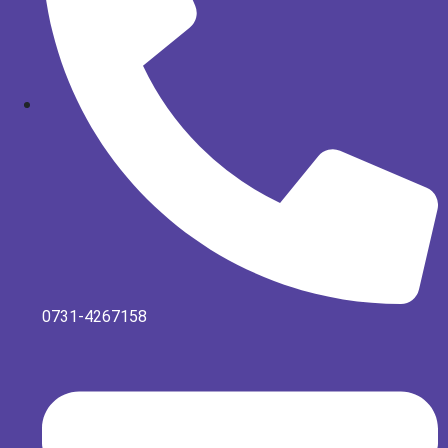
0731-4267158