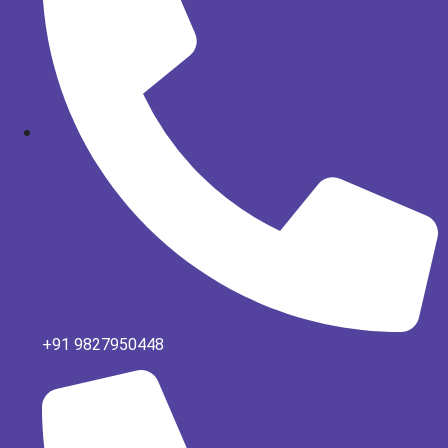
+91 9827950448