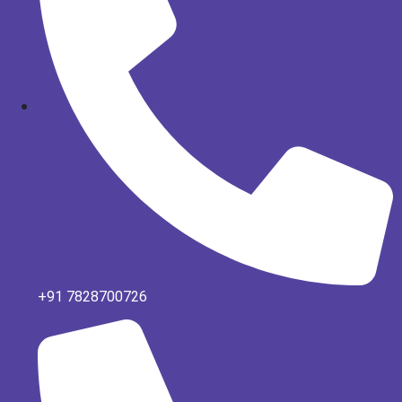
+91 7828700726