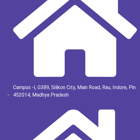
Campus -I, G389, Silikon City, Main Road, Rau, Indore, Pin
452014, Madhya Pradesh