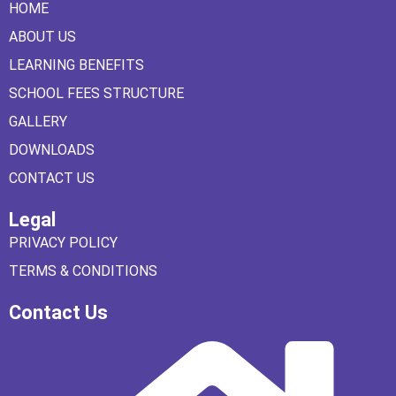
HOME
ABOUT US
LEARNING BENEFITS
SCHOOL FEES STRUCTURE
GALLERY
DOWNLOADS
CONTACT US
Legal
PRIVACY POLICY
TERMS & CONDITIONS
Contact Us