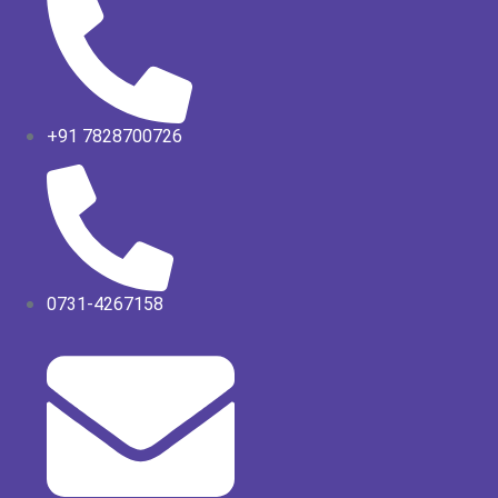
+91 7828700726
0731-4267158