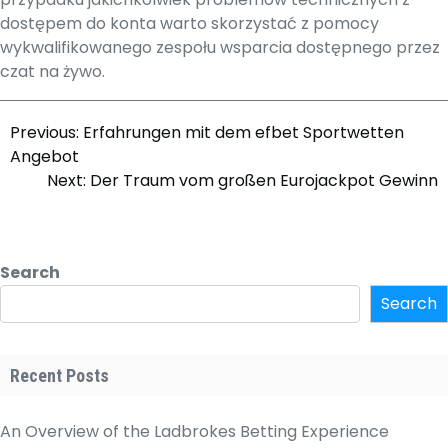
dostępem do konta warto skorzystać z pomocy
wykwalifikowanego zespołu wsparcia dostępnego przez
czat na żywo.
Previous:
Erfahrungen mit dem efbet Sportwetten
Angebot
Next:
Der Traum vom großen Eurojackpot Gewinn
Search
Search
Recent Posts
An Overview of the Ladbrokes Betting Experience