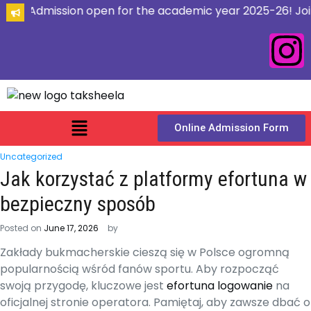
Admission open for the academic year 2025-26! Join Ou
Online Admission Form
Uncategorized
Jak korzystać z platformy efortuna w
bezpieczny sposób
Posted on
June 17, 2026
by
Zakłady bukmacherskie cieszą się w Polsce ogromną
popularnością wśród fanów sportu. Aby rozpocząć
swoją przygodę, kluczowe jest
efortuna logowanie
na
oficjalnej stronie operatora. Pamiętaj, aby zawsze dbać o