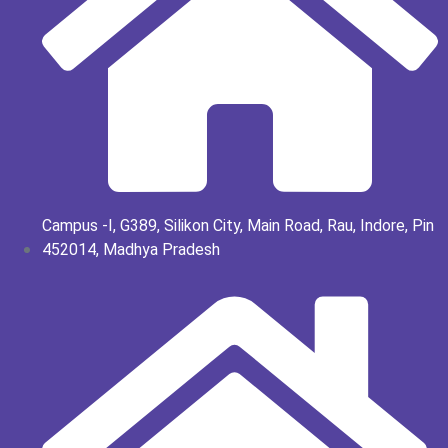
Campus -I, G389, Silikon City, Main Road, Rau, Indore, Pin
452014, Madhya Pradesh