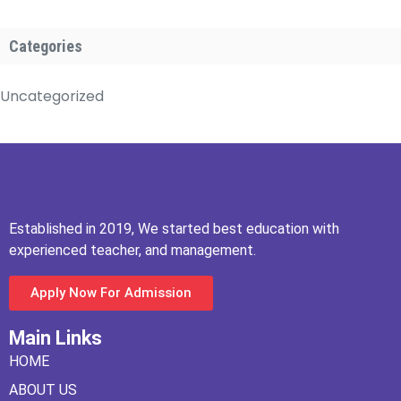
Categories
Uncategorized
Established in 2019, We started best education with
experienced teacher, and management.
Apply Now For Admission
Main Links
HOME
ABOUT US