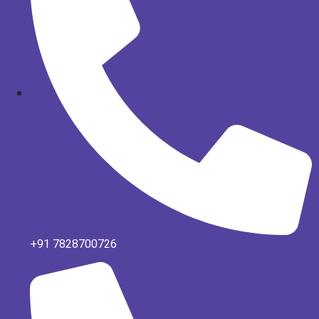
+91 7828700726