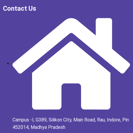
Contact Us
Campus -I, G389, Silikon City, Main Road, Rau, Indore, Pin
452014, Madhya Pradesh