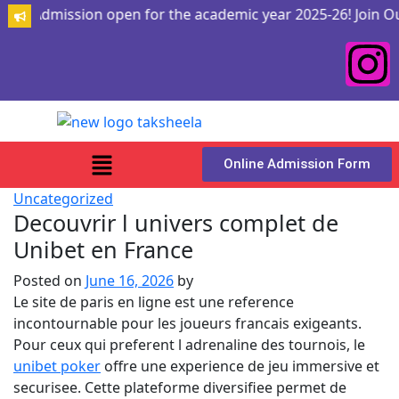
Admission open for the academic year 2025-26! Join Our I
Online Admission Form
Uncategorized
Decouvrir l univers complet de
Unibet en France
Posted on
June 16, 2026
by
Le site de paris en ligne est une reference
incontournable pour les joueurs francais exigeants.
Pour ceux qui preferent l adrenaline des tournois, le
unibet poker
offre une experience de jeu immersive et
securisee. Cette plateforme diversifiee permet de