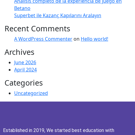
Analisis completo de la experiencia de juego en
Betano
Superbet ile Kazanç Kapılarını Aralayın
Recent Comments
A WordPress Commenter
on
Hello world!
Archives
June 2026
April 2024
Categories
Uncategorized
Established in 2019, We started best education with