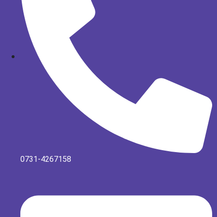
0731-4267158