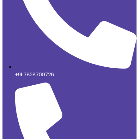
+91 7828700726