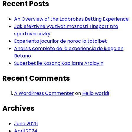
Recent Posts
An Overview of the Ladbrokes Betting Experience
Jak efektivne vyuzivat moznosti Tipsport pro
sportovni sazky
Experienta jocurilor de noroc la totalbet
Analisis completo de la experiencia de juego en
Betano
Superbet ile Kazanç Kapılarını Aralayın
Recent Comments
A WordPress Commenter
on
Hello world!
Archives
June 2026
April 2024