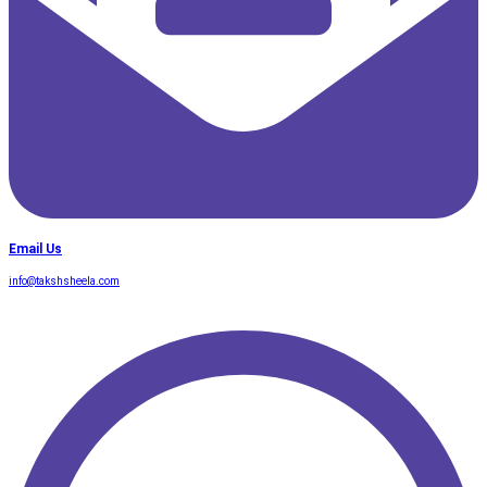
Email Us
info@takshsheela.com