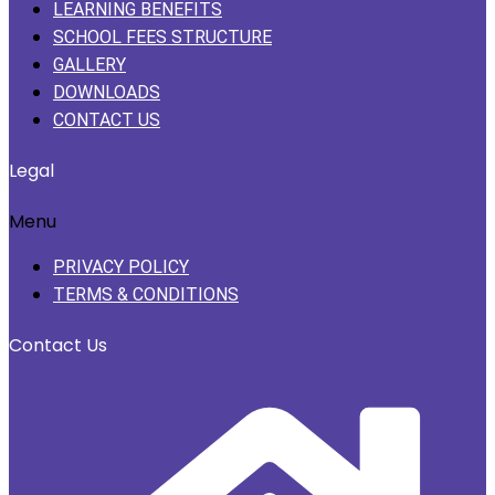
LEARNING BENEFITS
SCHOOL FEES STRUCTURE
GALLERY
DOWNLOADS
CONTACT US
Legal
Menu
PRIVACY POLICY
TERMS & CONDITIONS
Contact Us