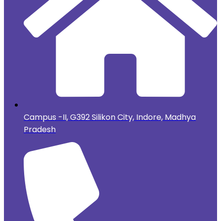
Campus -II, G392 Silikon City, Indore, Madhya
Pradesh