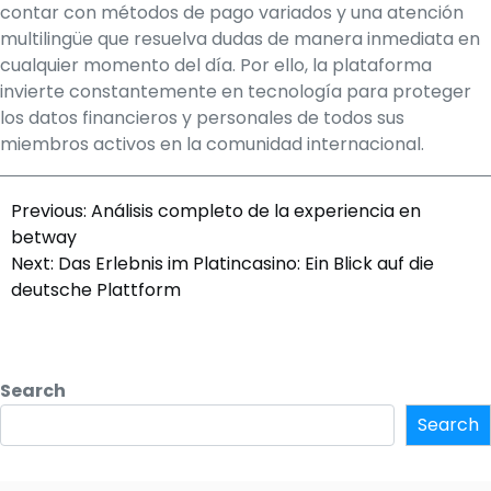
contar con métodos de pago variados y una atención
multilingüe que resuelva dudas de manera inmediata en
cualquier momento del día. Por ello, la plataforma
invierte constantemente en tecnología para proteger
los datos financieros y personales de todos sus
miembros activos en la comunidad internacional.
Previous:
Análisis completo de la experiencia en
betway
Next:
Das Erlebnis im Platincasino: Ein Blick auf die
deutsche Plattform
Search
Search