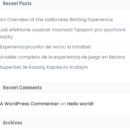
Recent Posts
An Overview of the Ladbrokes Betting Experience
Jak efektivne vyuzivat moznosti Tipsport pro sportovni
sazky
Experienta jocurilor de noroc la totalbet
Analisis completo de la experiencia de juego en Betano
Superbet ile Kazanç Kapılarını Aralayın
Recent Comments
A WordPress Commenter
on
Hello world!
Archives